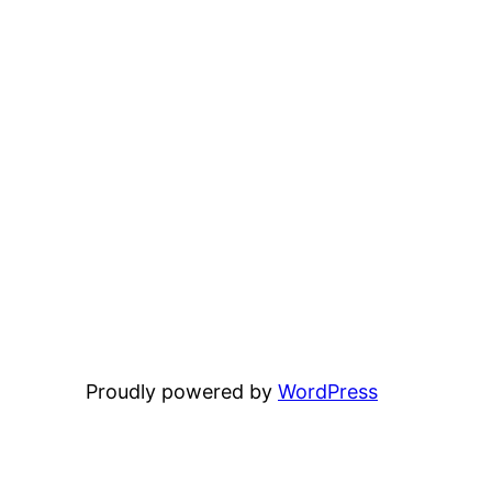
Proudly powered by
WordPress