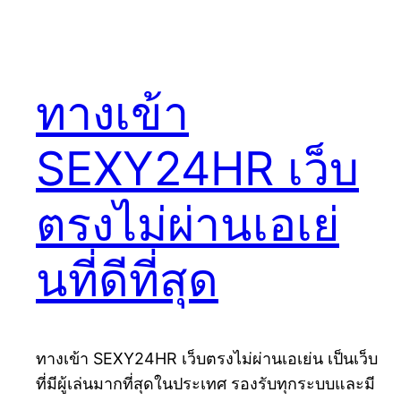
ทางเข้า
SEXY24HR เว็บ
ตรงไม่ผ่านเอเย่
นที่ดีที่สุด
ทางเข้า SEXY24HR เว็บตรงไม่ผ่านเอเย่น เป็นเว็บ
ที่มีผู้เล่นมากที่สุดในประเทศ รองรับทุกระบบและมี