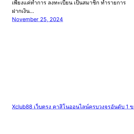
เพียงแค่ทำการ ลงทะเบียน เป็นสมาชิก ทำรายการ
ฝากเงิน…
November 25, 2024
Xclub88 เว็บตรง คาสิโนออนไลน์ครบวงจรอันดับ 1 ข