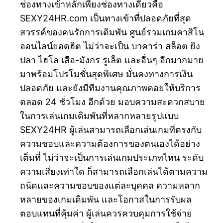
ช่องทางเข้าหลักเพียงช่องทางเดียวคือ
SEXY24HR.com เป็นทางเข้าที่ปลอดภัยที่สุด
สวรรค์ของคนรักการเดิมพัน ศูนย์รวมเกมคาสิโน
ออนไลน์ยอดฮิต ไม่ว่าจะเป็น บาคาร่า สล็อต ยิง
ปลา ไฮโล เสือ-มังกร รูเล็ต และอื่นๆ อีกมากมาย
มาพร้อมโปรโมชั่นสุดพิเศษ มั่นคงทางการเงิน
ปลอดภัย และยังมีทีมงานคุณภาพคอยให้บริการ
ตลอด 24 ชั่วโมง อีกด้วย มอบความสะดวกสบาย
ในการเล่นเกมเดิมพันที่หลากหลายรูปแบบ
SEXY24HR ผู้เล่นสามารถเลือกเล่นเกมที่ตรงกับ
ความชอบและความต้องการของตนเองได้อย่าง
เต็มที่ ไม่ว่าจะเป็นการเล่นเกมประเภทไหน ระดับ
ความเสี่ยงเท่าใด ก็สามารถเลือกเล่นได้ตามความ
ถนัดและความชอบของแต่ละบุคคล ความหลาก
หลายของเกมเดิมพัน และโอกาสในการรับผล
ตอบแทนที่คุ้มค่า ผู้เล่นควรควบคุมการใช้จ่าย