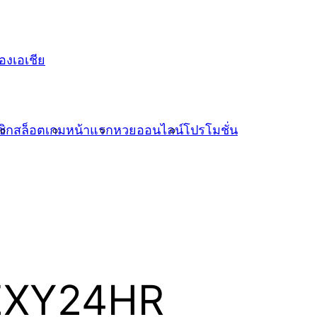
องเอเชีย
ชิก
สล็อตเกม
หน้าแรก
หวยออนไลน์
โปรโมชั่น
SEXY24HR