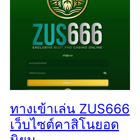
ทางเข้าเล่น ZUS666
เว็บไซต์คาสิโนยอด
นิยม