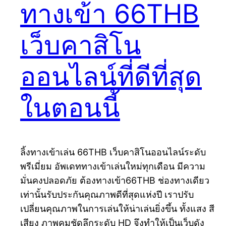
ทางเข้า 66THB
เว็บคาสิโน
ออนไลน์ที่ดีที่สุด
ในตอนนี้
ลิ้งทางเข้าเล่น 66THB เว็บคาสิโนออนไลน์ระดับ
พรีเมี่ยม อัพเดททางเข้าเล่นใหม่ทุกเดือน มีความ
มั่นคงปลอดภัย ต้องทางเข้า66THB ช่องทางเดียว
เท่านั้นรับประกันคุณภาพดีที่สุดแห่งปี เราปรับ
เปลี่ยนคุณภาพในการเล่นให้น่าเล่นยิ่งขึ้น ทั้งแสง สี
เสียง ภาพคมชัดลึกระดับ HD จึงทำให้เป็นเว็บดัง