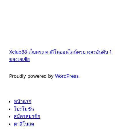
Xclub88 เว็บตรง คาสิโนออนไลน์ครบวงจรอันดับ 1
ของเอเชีย
Proudly powered by
WordPress
หน้าแรก
โปรโมชั่น
สมัครสมาชิก
คาสิโนสด