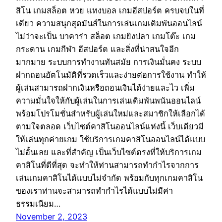
สิโน เกมสล็อต หวย แทงบอล เกมอีสปอร์ต ครบจบในที่
เดียว ความสนุกสุดมันส์ในการเล่นเกมเดิมพันออนไลน์
ไม่ว่าจะเป็น บาคาร่า สล็อต เกมยิงปลา เกมโต๊ะ เกม
กระดาน เกมกีฬา อีสปอร์ต และสิ่งที่น่าสนใจอีก
มากมาย ระบบการทำงานทันสมัย การเงินมั่นคง ระบบ
ฝากถอนอัตโนมัติที่รวดเร็วและง่ายต่อการใช้งาน ทำให้
ผู้เล่นสามารถฝากเงินหรือถอนเงินได้ง่ายและไว เพิ่ม
ความมั่นใจให้กับผู้เล่นในการเล่นเดิมพันพนันออนไลน์
พร้อมโปรโมชั่นสำหรับผู้เล่นใหม่และสมาชิกให้เลือกได้
ตามใจตลอด เว็บไซต์คาสิโนออนไลน์แห่งนี้ เว็บเดียวมี
ให้เล่นทุกค่ายเกม ใช้บริการเกมคาสิโนออนไลน์ได้แบบ
ไม่อั้นเลย และที่สำคัญ เป็นเว็บไซต์ตรงที่ให้บริการเกม
คาสิโนที่ดีที่สุด จะทำให้ท่านสามารถทำกำไรจากการ
เล่นเกมคาสิโนได้แบบไม่จำกัด พร้อมกับทุกเกมคาสิโน
ของเราท่านจะสามารถทำกำไรได้แบบไม่มีค่า
ธรรมเนียม…
November 2, 2023