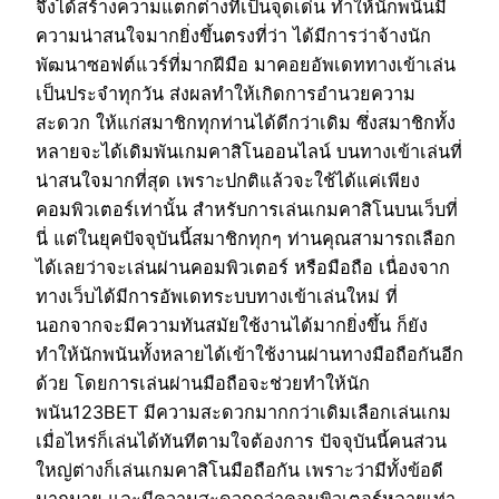
จึงได้สร้างความแตกต่างที่เป็นจุดเด่น ทำให้นักพนันมี
ความน่าสนใจมากยิ่งขึ้นตรงที่ว่า ได้มีการว่าจ้างนัก
พัฒนาซอฟต์แวร์ที่มากฝีมือ มาคอยอัพเดททางเข้าเล่น
เป็นประจำทุกวัน ส่งผลทำให้เกิดการอำนวยความ
สะดวก ให้แก่สมาชิกทุกท่านได้ดีกว่าเดิม ซึ่งสมาชิกทั้ง
หลายจะได้เดิมพันเกมคาสิโนออนไลน์ บนทางเข้าเล่นที่
น่าสนใจมากที่สุด เพราะปกติแล้วจะใช้ได้แค่เพียง
คอมพิวเตอร์เท่านั้น สำหรับการเล่นเกมคาสิโนบนเว็บที่
นี่ แต่ในยุคปัจจุบันนี้สมาชิกทุกๆ ท่านคุณสามารถเลือก
ได้เลยว่าจะเล่นผ่านคอมพิวเตอร์ หรือมือถือ เนื่องจาก
ทางเว็บได้มีการอัพเดทระบบทางเข้าเล่นใหม่ ที่
นอกจากจะมีความทันสมัยใช้งานได้มากยิ่งขึ้น ก็ยัง
ทำให้นักพนันทั้งหลายได้เข้าใช้งานผ่านทางมือถือกันอีก
ด้วย โดยการเล่นผ่านมือถือจะช่วยทำให้นัก
พนัน123BET มีความสะดวกมากกว่าเดิมเลือกเล่นเกม
เมื่อไหร่ก็เล่นได้ทันทีตามใจต้องการ ปัจจุบันนี้คนส่วน
ใหญ่ต่างก็เล่นเกมคาสิโนมือถือกัน เพราะว่ามีทั้งข้อดี