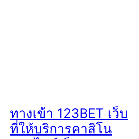
ทางเข้า 123BET เว็บ
ที่ให้บริการคาสิโน