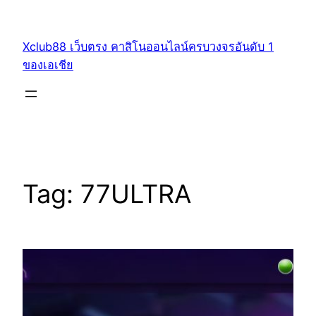
Xclub88 เว็บตรง คาสิโนออนไลน์ครบวงจรอันดับ 1
ของเอเชีย
Tag:
77ULTRA