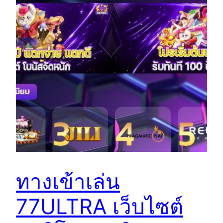
ทางเข้าเล่น
77ULTRA เว็บไซต์