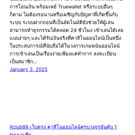
การโอนเงิน พร้อมเพย์ Truewallet หรือระบบอื่นๆ
ก็ตาม ไม่ต้องรอนานหรือเผชิญกับปัญหาที่เกิดขึ้นกับ
ระบบ ระบบฝากถอนที่เป็นอัตโนมัติยังช่วยให้ผู้เล่น
สามารถทำธุรกรรมได้ตลอด 24 ชั่วโมง เข้าเล่นได้เลย
แบบง่ายๆ และได้รับเงินจริงที่คาสิโนออนไลน์เป็นหนึ่ง
ในประสบการณ์ที่นับถือได้ในวงการเกมพนันออนไลน์
การเข้าเล่นเป็นเรื่องง่ายเพียงแค่ทำการ ลงทะเบียน
เป็นสมาชิก…
January 3, 2025
Xclub88 เว็บตรง คาสิโนออนไลน์ครบวงจรอันดับ 1
ของเอเชีย