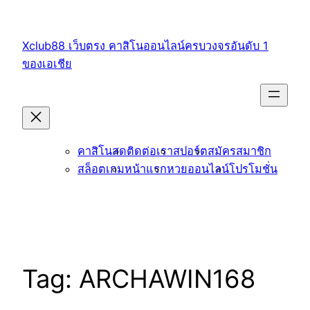
Skip
to
Xclub88 เว็บตรง คาสิโนออนไลน์ครบวงจรอันดับ 1
content
ของเอเชีย
คาสิโนสด
ติดต่อเรา
สปอร์ต
สมัครสมาชิก
สล็อตเกม
หน้าแรก
หวยออนไลน์
โปรโมชั่น
Tag:
ARCHAWIN168