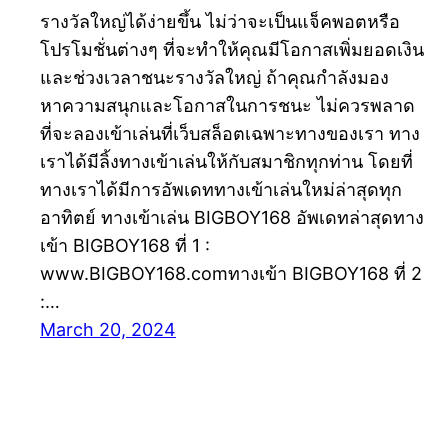
รางวัลใหญ่ได้ง่ายขึ้น ไม่ว่าจะเป็นแจ็คพอตหรือ
โปรโมชั่นต่างๆ ที่จะทำให้คุณมีโอกาสเพิ่มยอดเงิน
และช่วงเวลาชนะรางวัลใหญ่ ถ้าคุณกำลังมอง
หาความสนุกและโอกาสในการชนะ ไม่ควรพลาด
ที่จะลองเข้าเล่นที่เว็บสล็อตเฉพาะทางของเรา ทาง
เราได้มีลิ้งทางเข้าเล่นให้กับสมาชิกทุกท่าน โดยที่
ทางเราได้มีการอัพเดททางเข้าเล่นใหม่ล่าสุดทุก
อาทิตย์ ทางเข้าเล่น BIGBOY168 อัพเดทล่าสุดทาง
เข้า BIGBOY168 ที่ 1 :
www.BIGBOY168.comทางเข้า BIGBOY168 ที่ 2
:…
March 20, 2024