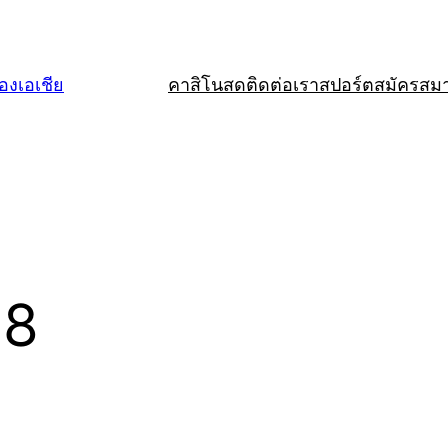
องเอเชีย
คาสิโนสด
ติดต่อเรา
สปอร์ต
สมัครสมา
68