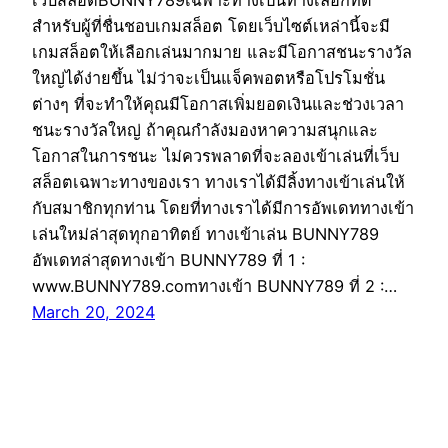
เว็บสล็อตBUNNY789เฉพาะทางเป็นทางเลือกที่ดี
สำหรับผู้ที่ชื่นชอบเกมสล็อต โดยเว็บไซต์เหล่านี้จะมี
เกมสล็อตให้เลือกเล่นมากมาย และมีโอกาสชนะรางวัล
ใหญ่ได้ง่ายขึ้น ไม่ว่าจะเป็นแจ็คพอตหรือโปรโมชั่น
ต่างๆ ที่จะทำให้คุณมีโอกาสเพิ่มยอดเงินและช่วงเวลา
ชนะรางวัลใหญ่ ถ้าคุณกำลังมองหาความสนุกและ
โอกาสในการชนะ ไม่ควรพลาดที่จะลองเข้าเล่นที่เว็บ
สล็อตเฉพาะทางของเรา ทางเราได้มีลิ้งทางเข้าเล่นให้
กับสมาชิกทุกท่าน โดยที่ทางเราได้มีการอัพเดททางเข้า
เล่นใหม่ล่าสุดทุกอาทิตย์ ทางเข้าเล่น BUNNY789
อัพเดทล่าสุดทางเข้า BUNNY789 ที่ 1 :
www.BUNNY789.comทางเข้า BUNNY789 ที่ 2 :…
March 20, 2024