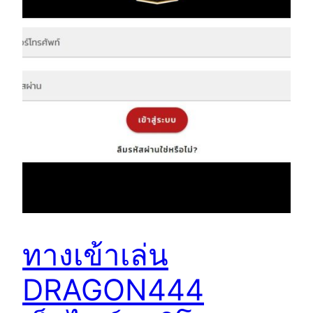
ทางเข้าเล่น
DRAGON444