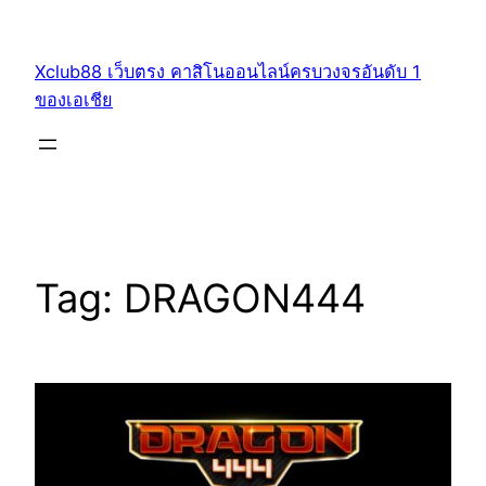
Xclub88 เว็บตรง คาสิโนออนไลน์ครบวงจรอันดับ 1
ของเอเชีย
Tag:
DRAGON444