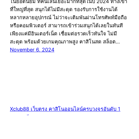
โนยอดนิยม ที่คนเล่นเยอะมากที่สุดในปี 2024 ทางเข้า
ที่ใหญ่ที่สุด สนุกได้ไม่มีสะดุด รองรับการใช้งานได้
หลากหลายอุปกรณ์ ไม่ว่าจะเดิมพันผ่านโทรศัพท์มือถือ
หรือคอมพิวเตอร์ สามารถเข้าร่วมสนุกได้เลยในทันที
เพียงแค่มีอินเตอร์เน็ต เชื่อมต่อรวดเร็วทันใจ ไม่มี
สะดุด พร้อมด้วยเกมคุณภาพสูง คาสิโนสด สล็อต…
November 6, 2024
Xclub88 เว็บตรง คาสิโนออนไลน์ครบวงจรอันดับ 1
ของเอเชีย
Proudly powered by
WordPress