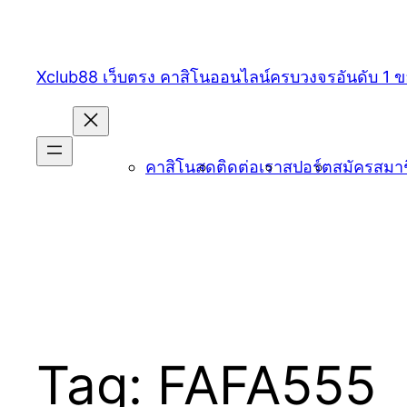
Skip
to
content
Xclub88 เว็บตรง คาสิโนออนไลน์ครบวงจรอันดับ 1 ข
คาสิโนสด
ติดต่อเรา
สปอร์ต
สมัครสมา
Tag:
FAFA555