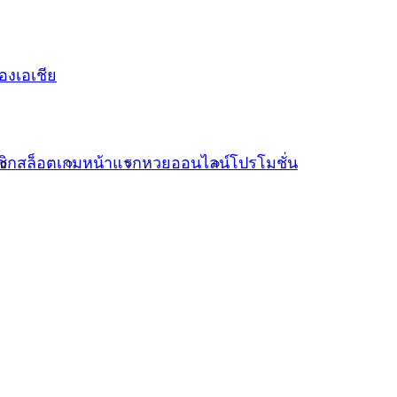
องเอเชีย
ชิก
สล็อตเกม
หน้าแรก
หวยออนไลน์
โปรโมชั่น