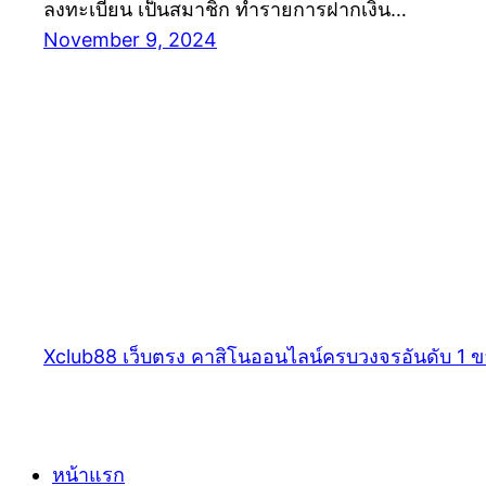
ลงทะเบียน เป็นสมาชิก ทำรายการฝากเงิน…
November 9, 2024
Xclub88 เว็บตรง คาสิโนออนไลน์ครบวงจรอันดับ 1 ข
หน้าแรก