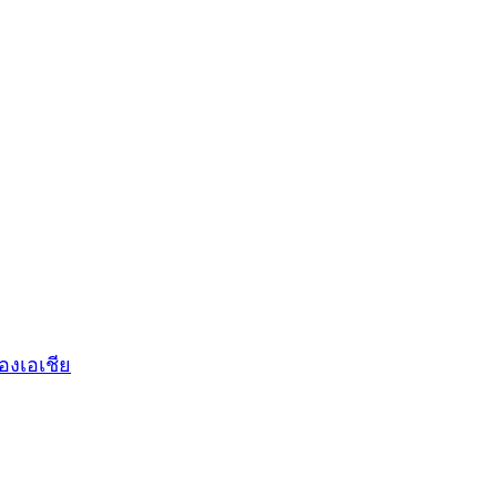
องเอเชีย