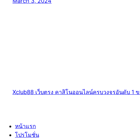
March 3, 2024
Xclub88 เว็บตรง คาสิโนออนไลน์ครบวงจรอันดับ 1 ข
หน้าแรก
โปรโมชั่น