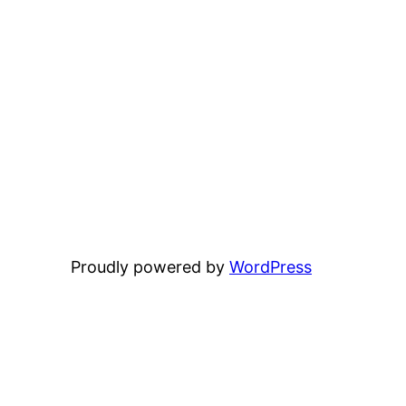
Proudly powered by
WordPress