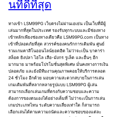
นที่ดีที่สุด
ทางเข้า LSM99PG เว็บตรงไม่ผ่านเอเย่น เป็นเว็บที่มีผู้
เล่นมากที่สุดในประเทศ รองรับทุกระบบและมีช่องทาง
เข้าหลักเพียงช่องทางเดียวคือ LSM99PG.com เป็นทาง
เข้าที่ปลอดภัยที่สุด สวรรค์ของคนรักการเดิมพัน ศูนย์
รวมเกมคาสิโนออนไลน์ยอดฮิต ไม่ว่าจะเป็น บาคาร่า
สล็อต ยิงปลา ไฮโล เสือ-มังกร รูเล็ต และอื่นๆ อีก
มากมาย มาพร้อมโปรโมชั่นสุดพิเศษ มั่นคงทางการเงิน
ปลอดภัย และยังมีทีมงานคุณภาพคอยให้บริการตลอด
24 ชั่วโมง อีกด้วย มอบความสะดวกสบายในการเล่น
เกมเดิมพันที่หลากหลายรูปแบบ LSM99PG ผู้เล่น
สามารถเลือกเล่นเกมที่ตรงกับความชอบและความ
ต้องการของตนเองได้อย่างเต็มที่ ไม่ว่าจะเป็นการเล่น
เกมประเภทไหน ระดับความเสี่ยงเท่าใด ก็สามารถ
เลือกเล่นได้ตามความถนัดและความชอบของแต่ละ