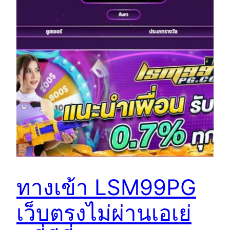
ทางเข้า LSM99PG
เว็บตรงไม่ผ่านเอเย่