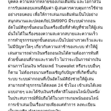
บุคคล ความหลากหลายของเกมเดิมพัน และโอกาสใน
การรับผลตอบแทนที่คุ้มค่า ผู้เล่นควรควบคุมการใช้จ่าย
อย่างรอบคอบ เพื่อให้การเล่นเกมเดิมพันเป็นไปอย่าง
สนุกสนานและปลอดภัยLSM99PG มีระบบฝากถอน
อัตโนมัติทุกขั้นตอนเป็นเครื่องมือที่สำคัญที่ช่วยให้ผู้เล่น
มั่นใจได้ในเรื่องของความสะดวกสบายและความเร็ว
การทำธุรกรรมทุกขั้นตอนจะเป็นไปอย่างรวดเร็วและจะ
ไม่มีปัญหาใดๆ เกี่ยวกับความล่าช้าของระบบ ทำให้ผู้
เล่นสามารถฝากเงินหรือถอนเงินได้ตามต้องการทันที
ด้วยขั้นตอนที่ง่ายและรวดเร็ว ไม่ว่าจะเป็นการฝากเงิน
ผ่านการโอนเงิน พร้อมเพย์ Truewallet หรือระบบอื่นๆ
ก็ตาม ไม่ต้องรอนานหรือเผชิญกับปัญหาที่เกิดขึ้นกับ
ระบบ ระบบฝากถอนที่เป็นอัตโนมัติยังช่วยให้ผู้เล่น
สามารถทำธุรกรรมได้ตลอด 24 ชั่วโมง เข้าเล่นได้เลย
แบบง่ายๆ และได้รับเงินจริงที่คาสิโนออนไลน์เป็นหนึ่ง
ในประสบการณ์ที่นับถือได้ในวงการเกมพนันออนไลน์
การเข้าเล่นเป็นเรื่องง่ายเพียงแค่ทำการ ลงทะเบียน