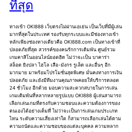
ที่สุด
ทางเข้า OKI888 เว็บตรงไม่ผ่านเอเย่น เป็นเว็บที่มีผู้เล่น
มากที่สุดในประเทศ รองรับทุกระบบและมีช่องทางเข้า
หลักเพียงช่องทางเดียวคือ OKI888.com เป็นทางเข้าที่
ปลอดภัยที่สุด สวรรค์ของคนรักการเดิมพัน ศูนย์รวม
เกมคาสิโนออนไลน์ยอดฮิต ไม่ว่าจะเป็น บาคาร่า
สล็อต ยิงปลา ไฮโล เสือ-มังกร รูเล็ต และอื่นๆ อีก
มากมาย มาพร้อมโปรโมชั่นสุดพิเศษ มั่นคงทางการเงิน
ปลอดภัย และยังมีทีมงานคุณภาพคอยให้บริการตลอด
24 ชั่วโมง อีกด้วย มอบความสะดวกสบายในการเล่น
เกมเดิมพันที่หลากหลายรูปแบบ OKI888 ผู้เล่นสามารถ
เลือกเล่นเกมที่ตรงกับความชอบและความต้องการของ
ตนเองได้อย่างเต็มที่ ไม่ว่าจะเป็นการเล่นเกมประเภท
ไหน ระดับความเสี่ยงเท่าใด ก็สามารถเลือกเล่นได้ตาม
ความถนัดและความชอบของแต่ละบุคคล ความหลาก