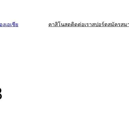
องเอเชีย
คาสิโนสด
ติดต่อเรา
สปอร์ต
สมัครสมา
8