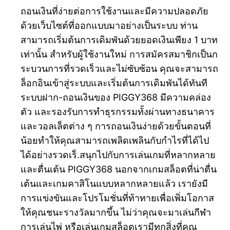
ถอนเงินที่ง่ายต่อการใช้งานและมีความปลอดภัย
ด้วยเว็บไซต์ที่ออกแบบมาอย่างเป็นระบบ ท่าน
สามารถเริ่มต้นการเดิมพันด้วยยอดเงินเพียง 1 บาท
เท่านั้น สำหรับผู้ใช้งานใหม่ การสมัครสมาชิกเป็นก
ระบวนการที่รวดเร็วและไม่ซับซ้อน คุณจะสามารถ
ล็อกอินเข้าสู่ระบบและเริ่มต้นการเดิมพันได้ทันที
ระบบฝาก-ถอนเงินของ PIGGY368 มีความคล่อง
ตัว และรองรับการทำธุรกรรมทั้งผ่านทางธนาคาร
และวอลเล็ตต่าง ๆ การถอนเงินง่ายด้วยขั้นตอนที่
น้อยทำให้คุณสามารถเพลิดเพลินกับกำไรที่ได้ไป
ได้อย่างรวดเร็.สนุกไปกับการเล่นเกมที่หลากหลาย
และตื่นเต้น PIGGY368 นอกจากเกมสล็อตที่น่าตื่น
เต้นและเกมคาสิโนแบบหลากหลายแล้ว เรายังมี
การแข่งขันและโปรโมชั่นที่ท้าทายเพื่อเพิ่มโอกาส
ให้คุณชนะรางวัลมากขึ้น ไม่ว่าคุณจะมาเล่นกีฬา
การเล่นไพ่ หรือเล่นเกมสล็อตเรามีทุกสิ่งที่คุณ