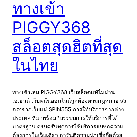
ทางเข้า
PIGGY368
สล็อตสุดฮิตที่สุด
ในไทย
ทางเข้าเล่น PIGGY368 เว็บสล็อตแท้ไม่ผ่าน
เอเย่นต์ เว็บพนันออนไลน์ถูกต้องตามกฎหมาย ส่ง
ตรงจากเว็บแม่ SPIN555 การให้บริการจากต่าง
ประเทศ ที่มาพร้อมกับระบบการให้บริการที่ได้
มาตรฐาน ครบครันทุกการใช้บริการจบทุกความ
ต้องการในเว็บเดียว การันตีความน่าเชื่อถือด้วย