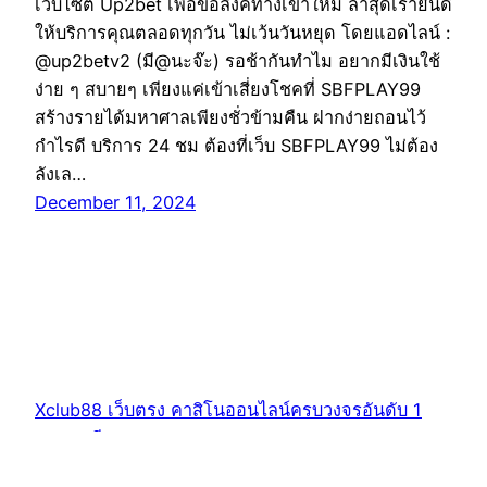
เว็บไซต์ Up2bet เพื่อขอลิงค์ทางเข้าใหม่ ล่าสุดเรายินดี
ให้บริการคุณตลอดทุกวัน ไม่เว้นวันหยุด โดยแอดไลน์ :
@up2betv2 (มี@นะจ๊ะ) รอช้ากันทำไม อยากมีเงินใช้
ง่าย ๆ สบายๆ เพียงแค่เข้าเสี่ยงโชคที่ SBFPLAY99
สร้างรายได้มหาศาลเพียงชั่วข้ามคืน ฝากง่ายถอนไว้
กำไรดี บริการ 24 ชม ต้องที่เว็บ SBFPLAY99 ไม่ต้อง
ลังเล…
December 11, 2024
Xclub88 เว็บตรง คาสิโนออนไลน์ครบวงจรอันดับ 1
ของเอเชีย