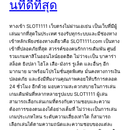
นที่ดีที่สุด
ทางเข้า SLOT1111 เว็บตรงไม่ผ่านเอเย่น เป็นเว็บที่มีผู้
เล่นมากที่สุดในประเทศ รองรับทุกระบบและมีช่องทาง
เข้าหลักเพียงช่องทางเดียวคือ SLOT1111.com เป็นทาง
เข้าที่ปลอดภัยที่สุด สวรรค์ของคนรักการเดิมพัน ศูนย์
รวมเกมคาสิโนออนไลน์ยอดฮิต ไม่ว่าจะเป็น บาคาร่า
สล็อต ยิงปลา ไฮโล เสือ-มังกร รูเล็ต และอื่นๆ อีก
มากมาย มาพร้อมโปรโมชั่นสุดพิเศษ มั่นคงทางการเงิน
ปลอดภัย และยังมีทีมงานคุณภาพคอยให้บริการตลอด
24 ชั่วโมง อีกด้วย มอบความสะดวกสบายในการเล่น
เกมเดิมพันที่หลากหลายรูปแบบ SLOT1111 ผู้เล่น
สามารถเลือกเล่นเกมที่ตรงกับความชอบและความ
ต้องการของตนเองได้อย่างเต็มที่ ไม่ว่าจะเป็นการเล่น
เกมประเภทไหน ระดับความเสี่ยงเท่าใด ก็สามารถ
เลือกเล่นได้ตามความถนัดและความชอบของแต่ละ