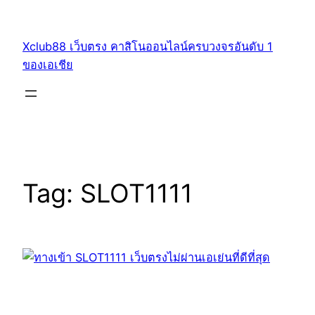
Xclub88 เว็บตรง คาสิโนออนไลน์ครบวงจรอันดับ 1
ของเอเชีย
Tag:
SLOT1111