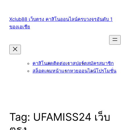
Skip
to
Xclub88 เว็บตรง คาสิโนออนไลน์ครบวงจรอันดับ 1
content
ของเอเชีย
คาสิโนสด
ติดต่อเรา
สปอร์ต
สมัครสมาชิก
สล็อตเกม
หน้าแรก
หวยออนไลน์
โปรโมชั่น
Tag:
UFAMISS24 เว็บ
ตรง