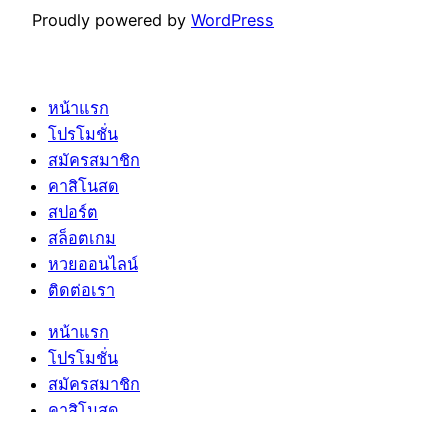
Proudly powered by
WordPress
หน้าแรก
โปรโมชั่น
สมัครสมาชิก
คาสิโนสด
สปอร์ต
สล็อตเกม
หวยออนไลน์
ติดต่อเรา
หน้าแรก
โปรโมชั่น
สมัครสมาชิก
คาสิโนสด
สปอร์ต