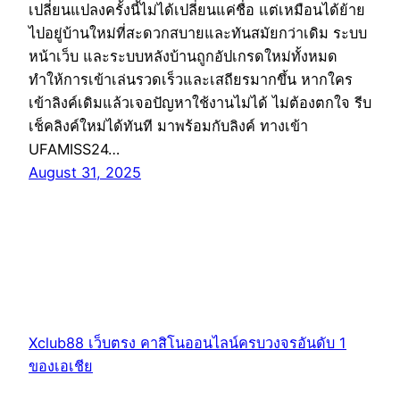
เปลี่ยนแปลงครั้งนี้ไม่ได้เปลี่ยนแค่ชื่อ แต่เหมือนได้ย้าย
ไปอยู่บ้านใหม่ที่สะดวกสบายและทันสมัยกว่าเดิม ระบบ
หน้าเว็บ และระบบหลังบ้านถูกอัปเกรดใหม่ทั้งหมด
ทำให้การเข้าเล่นรวดเร็วและเสถียรมากขึ้น หากใคร
เข้าลิงค์เดิมแล้วเจอปัญหาใช้งานไม่ได้ ไม่ต้องตกใจ รีบ
เช็คลิงค์ใหม่ได้ทันที มาพร้อมกับลิงค์ ทางเข้า
UFAMISS24…
August 31, 2025
Xclub88 เว็บตรง คาสิโนออนไลน์ครบวงจรอันดับ 1
ของเอเชีย