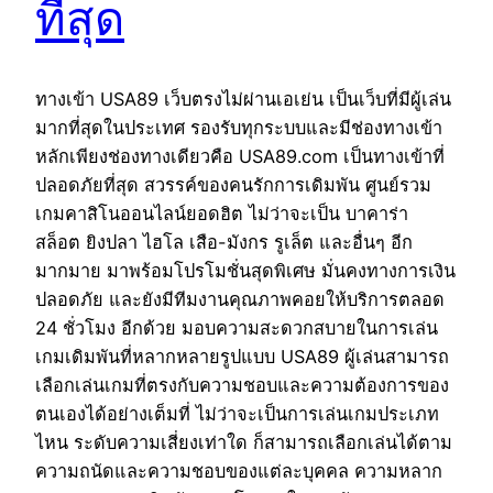
ที่สุด
ทางเข้า USA89 เว็บตรงไม่ผ่านเอเย่น เป็นเว็บที่มีผู้เล่น
มากที่สุดในประเทศ รองรับทุกระบบและมีช่องทางเข้า
หลักเพียงช่องทางเดียวคือ USA89.com เป็นทางเข้าที่
ปลอดภัยที่สุด สวรรค์ของคนรักการเดิมพัน ศูนย์รวม
เกมคาสิโนออนไลน์ยอดฮิต ไม่ว่าจะเป็น บาคาร่า
สล็อต ยิงปลา ไฮโล เสือ-มังกร รูเล็ต และอื่นๆ อีก
มากมาย มาพร้อมโปรโมชั่นสุดพิเศษ มั่นคงทางการเงิน
ปลอดภัย และยังมีทีมงานคุณภาพคอยให้บริการตลอด
24 ชั่วโมง อีกด้วย มอบความสะดวกสบายในการเล่น
เกมเดิมพันที่หลากหลายรูปแบบ USA89 ผู้เล่นสามารถ
เลือกเล่นเกมที่ตรงกับความชอบและความต้องการของ
ตนเองได้อย่างเต็มที่ ไม่ว่าจะเป็นการเล่นเกมประเภท
ไหน ระดับความเสี่ยงเท่าใด ก็สามารถเลือกเล่นได้ตาม
ความถนัดและความชอบของแต่ละบุคคล ความหลาก