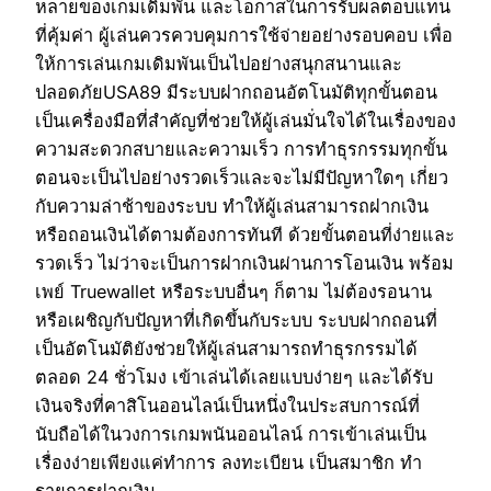
หลายของเกมเดิมพัน และโอกาสในการรับผลตอบแทน
ที่คุ้มค่า ผู้เล่นควรควบคุมการใช้จ่ายอย่างรอบคอบ เพื่อ
ให้การเล่นเกมเดิมพันเป็นไปอย่างสนุกสนานและ
ปลอดภัยUSA89 มีระบบฝากถอนอัตโนมัติทุกขั้นตอน
เป็นเครื่องมือที่สำคัญที่ช่วยให้ผู้เล่นมั่นใจได้ในเรื่องของ
ความสะดวกสบายและความเร็ว การทำธุรกรรมทุกขั้น
ตอนจะเป็นไปอย่างรวดเร็วและจะไม่มีปัญหาใดๆ เกี่ยว
กับความล่าช้าของระบบ ทำให้ผู้เล่นสามารถฝากเงิน
หรือถอนเงินได้ตามต้องการทันที ด้วยขั้นตอนที่ง่ายและ
รวดเร็ว ไม่ว่าจะเป็นการฝากเงินผ่านการโอนเงิน พร้อม
เพย์ Truewallet หรือระบบอื่นๆ ก็ตาม ไม่ต้องรอนาน
หรือเผชิญกับปัญหาที่เกิดขึ้นกับระบบ ระบบฝากถอนที่
เป็นอัตโนมัติยังช่วยให้ผู้เล่นสามารถทำธุรกรรมได้
ตลอด 24 ชั่วโมง เข้าเล่นได้เลยแบบง่ายๆ และได้รับ
เงินจริงที่คาสิโนออนไลน์เป็นหนึ่งในประสบการณ์ที่
นับถือได้ในวงการเกมพนันออนไลน์ การเข้าเล่นเป็น
เรื่องง่ายเพียงแค่ทำการ ลงทะเบียน เป็นสมาชิก ทำ